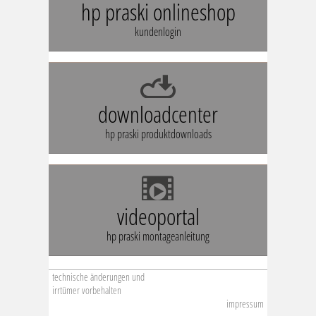
hp praski onlineshop
kundenlogin
downloadcenter
hp praski produktdownloads
videoportal
hp praski montageanleitung
technische änderungen und
irrtümer vorbehalten
impressum