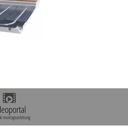
deoportal
ki montageanleitung