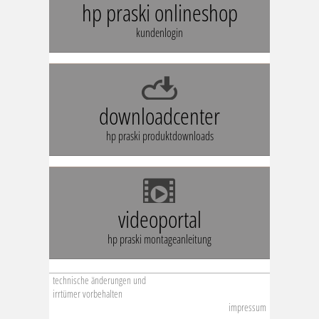
hp praski onlineshop
kundenlogin
downloadcenter
hp praski produktdownloads
videoportal
hp praski montageanleitung
technische änderungen und
irrtümer vorbehalten
impressum