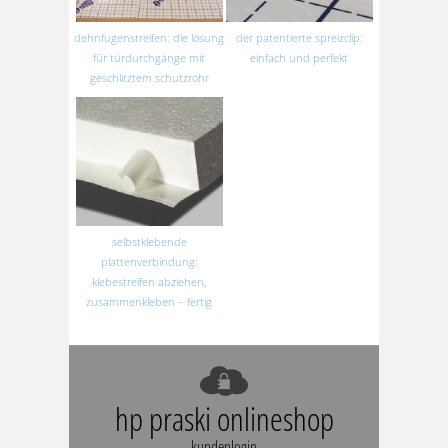
dehnfugenstreifen: die lösung
der patentierte spreizclip:
für türdurchgänge mit
einfach und perfekt
geschlitztem schutzrohr
selbstklebende
plattenverbindung:
klebestreifen abziehen,
zusammenkleben – fertig
hp praski onlineshop
kundenlogin