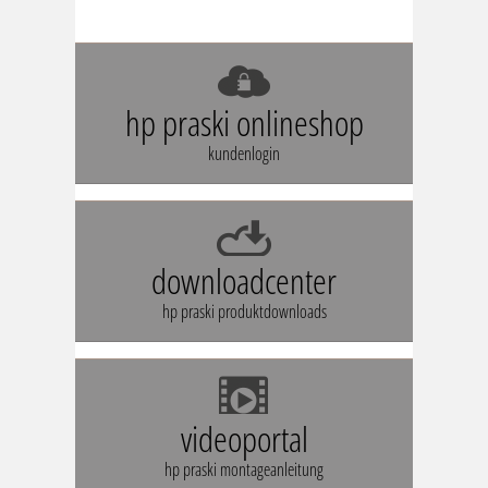
hp praski onlineshop
kundenlogin
downloadcenter
hp praski produktdownloads
videoportal
hp praski montageanleitung